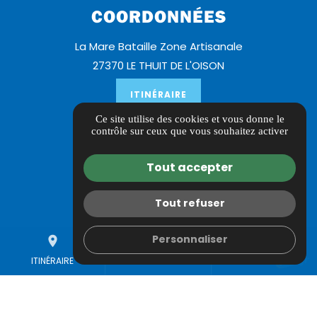
COORDONNÉES
La Mare Bataille Zone Artisanale
27370 LE THUIT DE L'OISON
ITINÉRAIRE
Ce site utilise des cookies et vous donne le
LIENS UTILES
contrôle sur ceux que vous souhaitez activer
Guide local
Tout accepter
Informations complémentaires
Mentions légales
Tout refuser
Politique de confidentialité
Personnaliser
place
Gestion des cookies
mail
call
ITINÉRAIRE
CONTACTEZ-NOUS
02 44 10 03 49