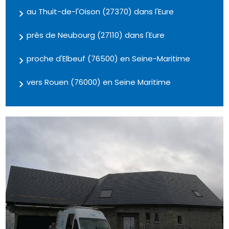
au Thuit-de-l'Oison (27370) dans l'Eure
près de Neubourg (27110) dans l'Eure
proche d'Elbeuf (76500) en Seine-Maritime
vers Rouen (76000) en Seine Maritime