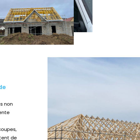
de
es non
ente
s
coupes,
tent de