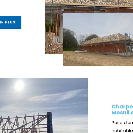
IR PLUS
Charpen
Mesnil 
Pose d'u
habitable