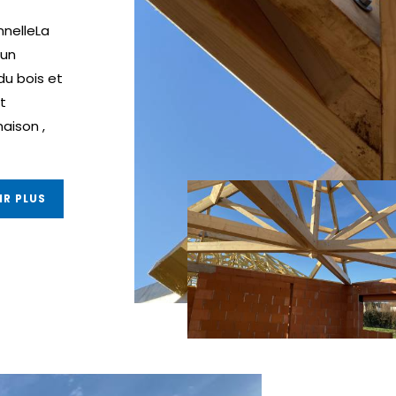
nnelleLa
 un
du bois et
t
maison ,
IR PLUS