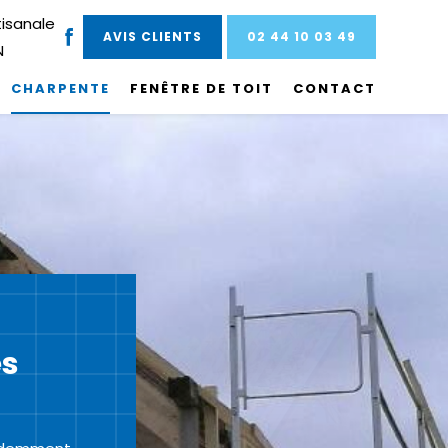
tisanale
AVIS CLIENTS
02 44 10 03 49
N
CHARPENTE
FENÊTRE DE TOIT
CONTACT
es