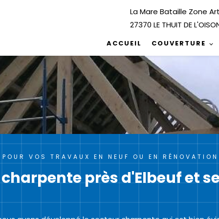
La Mare Bataille Zone Ar
27370 LE THUIT DE L'OISO
ACCUEIL
COUVERTURE
F POUR VOS TRAVAUX EN NEUF OU EN RÉNOVATION
 charpente près d'Elbeuf et s