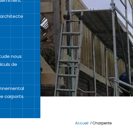
évidemment
 architecte
étude nous
lculs de
ronnemental
e carports.
Accueil
Charpente