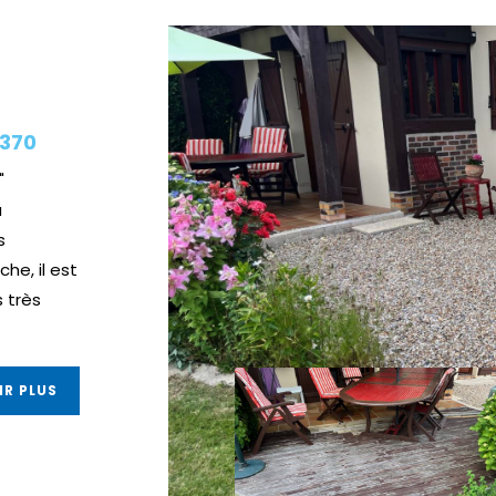
7370
"
à
s
he, il est
 très
IR PLUS